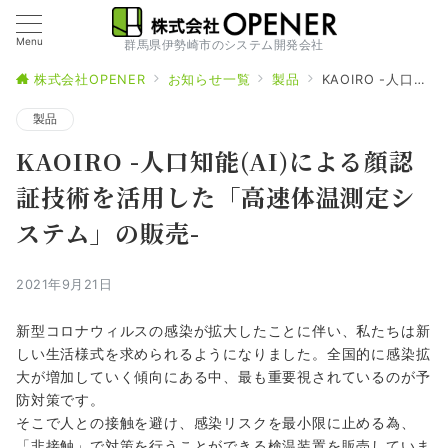
Menu
群馬県伊勢崎市のシステム開発会社
株式会社OPENER
お知らせ一覧
製品
KAOIRO -人口知能(AI)による顔認証技術を活用した「高速体温測定システム」の販売-
製品
KAOIRO -人口知能(AI)による顔認
証技術を活用した「高速体温測定シ
ステム」の販売-
2021年9月21日
新型コロナウィルスの感染が拡大したことに伴い、私たちは新
しい生活様式を求められるようになりました。全国的に感染拡
大が増加していく傾向にある中、最も重要視されているのが予
防対策です。
そこで人との接触を避け、感染リスクを最小限に止める為、
「非接触」で対策を行うことができる検温装置を販売していま